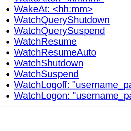
WakeAt: <hh:mm>
WatchQueryShutdown
WatchQuerySuspend
WatchResume
WatchResumeAuto
WatchShutdown
WatchSuspend
WatchLogoff: "username_pa
WatchLogon: "username_pa