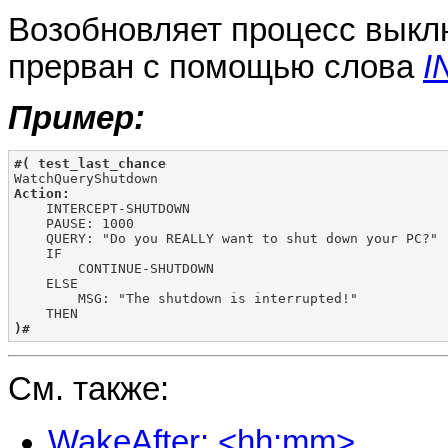
Возобновляет процесс выкл
прерван с помощью слова
I
Пример:
#( test_last_chance
Action:

    INTERCEPT-SHUTDOWN

    PAUSE: 1000

    QUERY: "Do you REALLY want to shut down your PC?"

    IF

        CONTINUE-SHUTDOWN

    ELSE

        MSG: "The shutdown is interrupted!"

)#
См. также:
WakeAfter: <hh:mm>