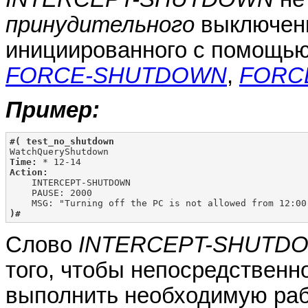
принудительного
выключен
инициированного с помощь
FORCE-SHUTDOWN
,
FORC
Пример:
#( test_no_shutdown
Time:
Action:

    INTERCEPT-SHUTDOWN

    PAUSE: 2000

)#
Cлово
INTERCEPT-SHUTD
того, чтобы непосредствен
выполнить необходимую раб