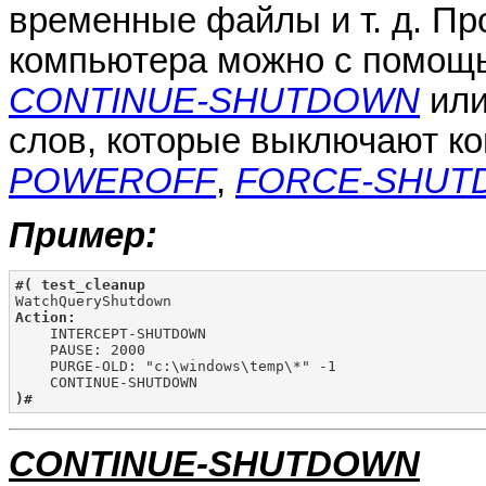
временные файлы и т. д. П
компьютера можно с помощь
CONTINUE-SHUTDOWN
или
слов, которые выключают к
POWEROFF
,
FORCE-SHUT
Пример:
#( test_cleanup
Action:

    INTERCEPT-SHUTDOWN

    PAUSE: 2000

    PURGE-OLD: "c:\windows\temp\*" -1

)#
CONTINUE-SHUTDOWN