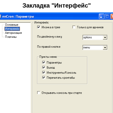
За
кладка "Интерфейс"