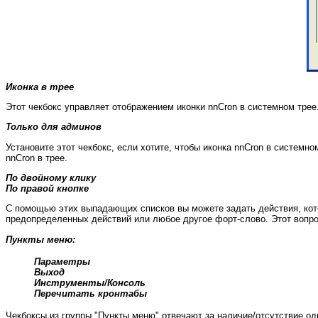
Иконка в трее
Этот чекбокс управляет отображением иконки nnCron в системном трее
Только для админов
Установите этот чекбокс, если хотите, чтобы иконка nnCron в систем
nnCron в трее.
По двойному клику
По правой кнопке
С помощью этих выпадающих списков вы можете задать действия, кото
предопределенных действий или любое другое форт-слово. Этот вопро
Пункты меню:
Параметры
Выход
Инструменты/Консоль
Перечитать кронтабы
Чекбоксы из группы "Пункты меню" отвечают за наличие/отсутствие од