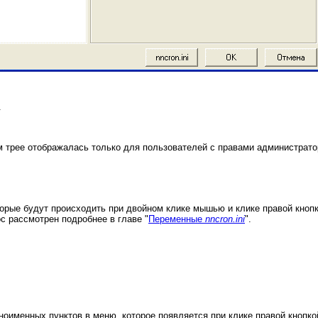
.
ном трее отображалась только для пользователей с правами администрато
рые будут происходить при двойном клике мышью и клике правой кнопко
с рассмотрен подробнее в главе "
Переменные
nncron.ini
".
ноименных пунктов в меню, которое появляется при клике правой кнопк