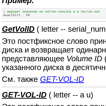
Пример:
\ выводит значение на nnCron-консоль и в nncron.out

AvailVirt . CR
GetVolID
( letter -- serial_nu
Это постфиксное слово прин
диска и возвращает одинарн
представляющее
Volume ID
указанного диска в десятич
См. также
GET-VOL-ID
GET-VOL-ID
( letter -- a u)