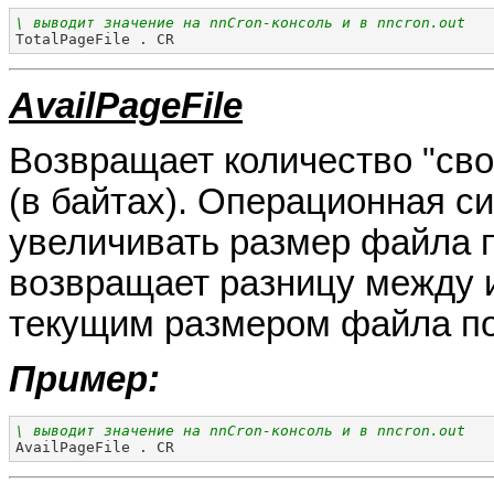
\ выводит значение на nnCron-консоль и в nncron.out

TotalPageFile . CR
AvailPageFile
Возвращает количество "сво
(в байтах). Операционная с
увеличивать размер файла п
возвращает разницу между 
текущим размером файла по
Пример:
\ выводит значение на nnCron-консоль и в nncron.out

AvailPageFile . CR