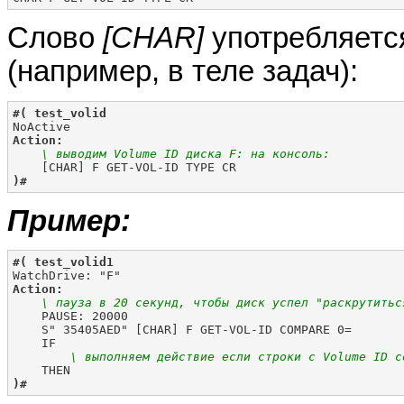
Слово
[CHAR]
употребляетс
(например, в теле задач):
#( test_volid
Action:
    \ выводим Volume ID диска F: на консоль:
)#
Пример:
#( test_volid1
Action:
    \ пауза в 20 секунд, чтобы диск успел "раскрутитьс

    PAUSE: 20000

    S" 35405AED" [CHAR] F GET-VOL-ID COMPARE 0=

        \ выполняем действие если строки с Volume ID с
)#