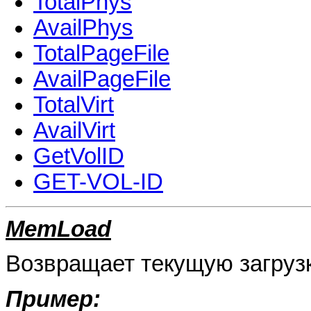
TotalPhys
AvailPhys
TotalPageFile
AvailPageFile
TotalVirt
AvailVirt
GetVolID
GET-VOL-ID
MemLoad
Возвращает текущую загрузк
Пример: