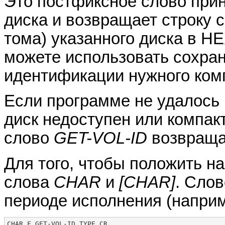
Это постфиксное слово прин
диска и возвращает строку 
тома) указанного диска в H
можете использовать сохран
идентификации нужного комп
Если программе не удалось
диск недоступен или компакт
слово
GET-VOL-ID
возвращае
Для того, чтобы положить на
слова
CHAR
и
[CHAR]
. Сло
периоде исполнения (напри
CHAR F GET-VOL-ID TYPE CR