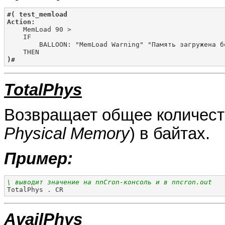
#( test_memload
Action:

    MemLoad 90 >

    IF

        BALLOON: "MemLoad Warning" "Память загружена б
)#
TotalPhys
Возвращает общее количест
Physical Memory
) в байтах.
Пример:
\ выводит значение на nnCron-консоль и в nncron.out

TotalPhys . CR
AvailPhys