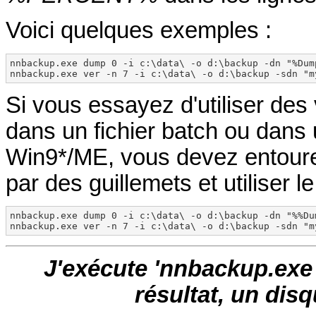
Voici quelques exemples :
nnbackup.exe dump 0 -i c:\data\ -o d:\backup -dn "%Dump
nnbackup.exe ver -n 7 -i c:\data\ -o d:\backup -sdn "m
Si vous essayez d'utiliser des
dans un fichier batch ou dan
Win9*/ME, vous devez entourer
par des guillemets et utiliser
nnbackup.exe dump 0 -i c:\data\ -o d:\backup -dn "%%Du
nnbackup.exe ver -n 7 -i c:\data\ -o d:\backup -sdn "m
J'exécute 'nnbackup.exe -i
résultat, un dis