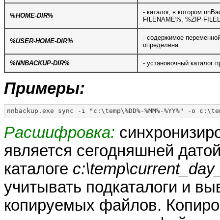
- каталог, в котором nnB
%HOME-DIR%
FILENAME%, %ZIP-FILEL
- содержимое переменно
%USER-HOME-DIR%
определена
%NNBACKUP-DIR%
- установочный каталог п
Примеры:
nnbackup.exe sync -i "c:\temp\%DD%-%MM%-%YY%" -o c:\te
Расшифровка:
синхронизиро
является сегодняшней дато
каталоге
c:\temp\current_da
учитывать подкаталоги и вы
копируемых файлов. Копиров