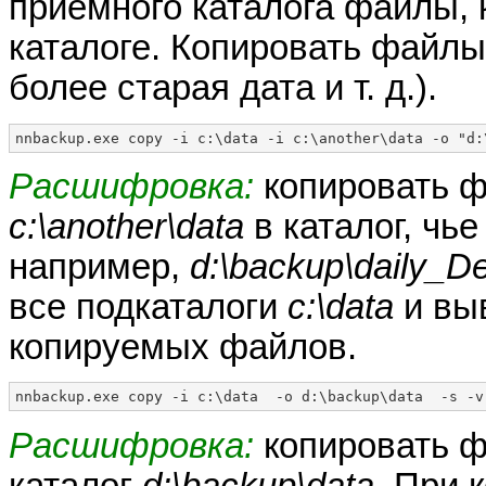
приемного каталога файлы, 
каталоге. Копировать файлы
более старая дата и т. д.).
nnbackup.exe copy -i c:\data -i c:\another\data -o "d:
Расшифровка:
копировать ф
c:\another\data
в каталог, чь
например,
d:\backup\daily_D
все подкаталоги
c:\data
и вы
копируемых файлов.
nnbackup.exe copy -i c:\data  -o d:\backup\data  -s -v
Расшифровка:
копировать ф
каталог
d:\backup\data
. При 