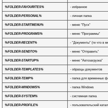
%FOLDER-FAVOURITES%
- избранное
%FOLDER-PERSONAL%
- личная папка
%FOLDER-STARTMENU%
- меню "Пуск"
%FOLDER-PROGRAMS%
- меню "Программы"
%FOLDER-RECENT%
- "Документы" (те что в м
%FOLDER-SENDTO%
- меню "Отправить"
%FOLDER-STARTUP%
- меню "Автозагрузка"
%FOLDER-TEMPLATES%
- образцы документов
%FOLDER-TEMP%
- папка для временных ф
%FOLDER-WINDOWS%
- папка Windows
%FOLDER-SYSTEM%
- системная папка
%FOLDER-PROFILE%
- пользовательский катал