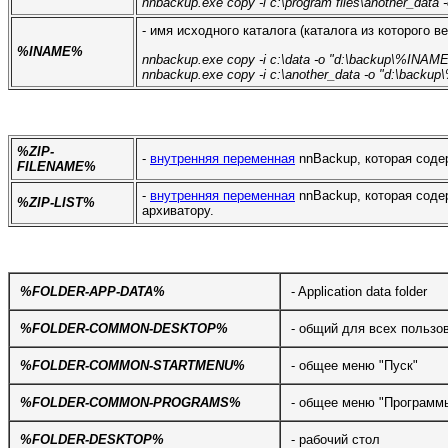
nnbackup.exe copy -i c:\program files\another_data
- имя исходного каталога (каталога из которого в
%INAME%
nnbackup.exe copy -i c:\data -o "d:\backup\%INAM
nnbackup.exe copy -i c:\another_data -o "d:\back
%ZIP-
-
внутренняя переменная
nnBackup, которая соде
FILENAME%
-
внутренняя переменная
nnBackup, которая соде
%ZIP-LIST%
архиватору.
%FOLDER-APP-DATA%
- Application data folder
%FOLDER-COMMON-DESKTOP%
- общий для всех пользо
%FOLDER-COMMON-STARTMENU%
- общее меню "Пуск"
%FOLDER-COMMON-PROGRAMS%
- общее меню "Программ
%FOLDER-DESKTOP%
- рабочий стол