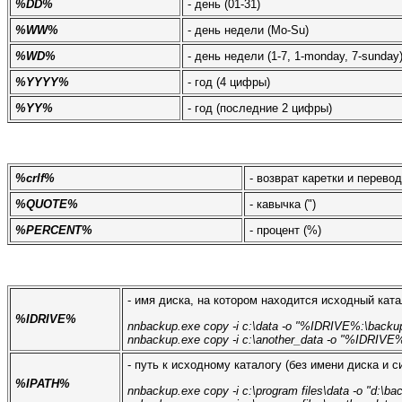
%DD%
- день (01-31)
%WW%
- день недели (Mo-Su)
%WD%
- день недели (1-7, 1-monday, 7-sunday
%YYYY%
- год (4 цифры)
%YY%
- год (последние 2 цифры)
%crlf%
- возврат каретки и перевод
%QUOTE%
- кавычка (")
%PERCENT%
- процент (%)
- имя диска, на котором находится исходный катал
%IDRIVE%
nnbackup.exe copy -i c:\data -o "%IDRIVE%:\backup
nnbackup.exe copy -i c:\another_data -o "%IDRIVE%
- путь к исходному каталогу (без имени диска и си
%IPATH%
nnbackup.exe copy -i c:\program files\data -o "d:\