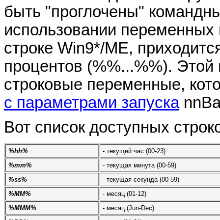
быть "проглочены" командн
использовании переменных 
строке Win9*/ME, приходится
процентов (%%...%%). Этой
строковые переменные, кот
с параметрами запуска
nnBa
Вот список доступных стро
%hh%
- текущий час (00-23)
%mm%
- текущая минута (00-59)
%ss%
- текущая секунда (00-59)
%MM%
- месяц (01-12)
%MMM%
- месяц (Jun-Dec)