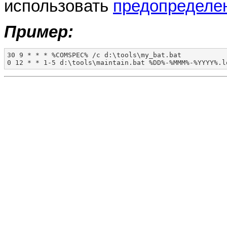
использовать
предопределе
Пример:
30 9 * * * %COMSPEC% /c d:\tools\my_bat.bat

0 12 * * 1-5 d:\tools\maintain.bat %DD%-%MMM%-%YYYY%.l