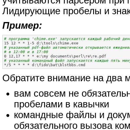
учитываются парсером при 
Лидирующие пробелы и знак
Пример:
# программа 'chime.exe' запускается каждый рабочий ден
# указанный pdf-файл автоматически открывается ежедневн
# в 12:00 и в 17:00

0 12,17 * * * e:\my documents\perl\re\re.pdf
# указанный командный файл запускается каждые пять мин

*/5 * * * * d:\fido\bat\blstbbs.cmd
Обратите внимание на два 
вам совсем не обязатель
пробелами в кавычки
командные файлы и докум
обязательного вызова ко